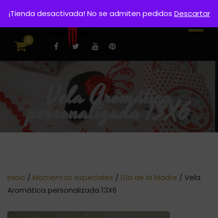
¡Tienda desactivada! No se admiten pedidos
Descartar
0
Vela Aromática
personalizada 13X6
Inicio
/
Momentos especiales
/
Día de la Madre
/ Vela
Aromática personalizada 13X6