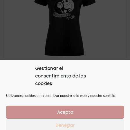
Gestionar el
consentimiento de las
Camiseta Personalizada Temática
cookies
20,00
€
Utilizamos cookies para optimizar nuestro sitio web y nuestro servicio.
Acepto
Denegar