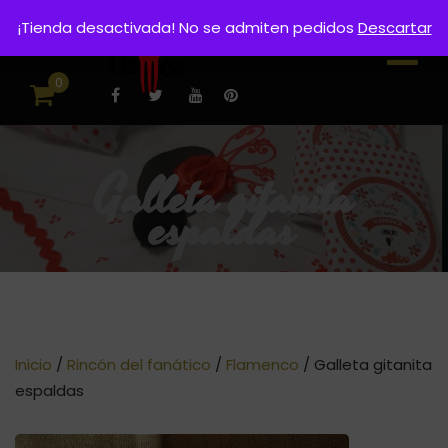
¡Tienda desactivada! No se admiten pedidos
Descartar
0
Galleta gitanita
espaldas
Inicio
/
Rincón del fanático
/
Flamenco
/ Galleta gitanita
espaldas