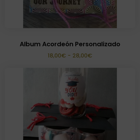
Album Acordeón Personalizado
Rango
18,00
€
-
28,00
€
de
precios:
desde
18,00€
hasta
28,00€