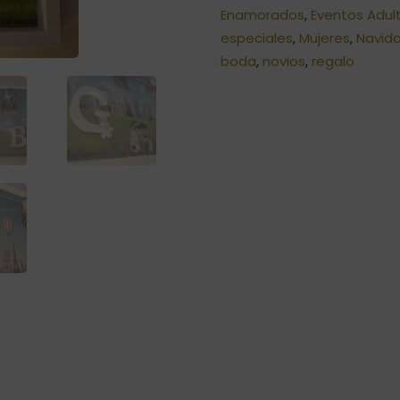
Enamorados
,
Eventos Adul
especiales
,
Mujeres
,
Navid
boda
,
novios
,
regalo