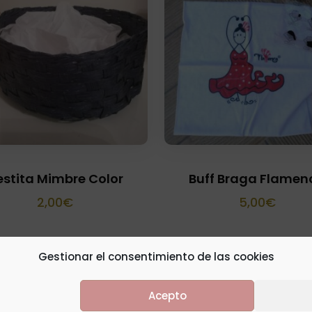
stita Mimbre Color
Buff Braga Flamen
2,00
€
5,00
€
Gestionar el consentimiento de las cookies
Acepto