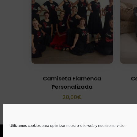
Camiseta Flamenca
Ce
Personalizada
20,00
€
Utilizamos cookies para optimizar nuestro sitio web y nuestro servicio.