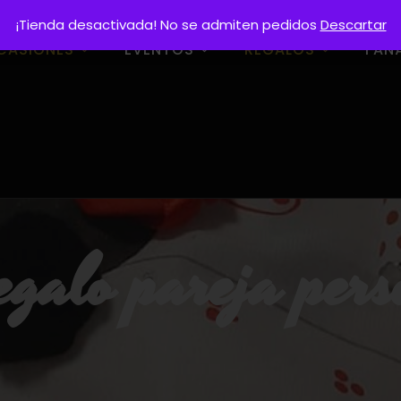
¡Tienda desactivada! No se admiten pedidos
Descartar
CASIONES
EVENTOS
REGALOS
FAN
egalo pareja pers