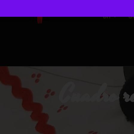
DIY
O
Cuadro r