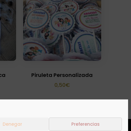
ca
Piruleta Personalizada
0,50
€
Denegar
Preferencias