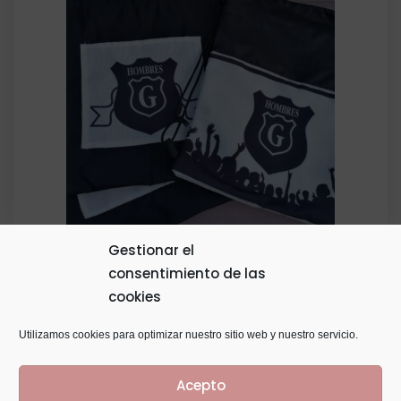
Gestionar el
consentimiento de las
Bolsa Hidrofuga Cuerditas
cookies
El
El
6,00
€
precio
precio
Utilizamos cookies para optimizar nuestro sitio web y nuestro servicio.
original
actual
Acepto
era:
es: