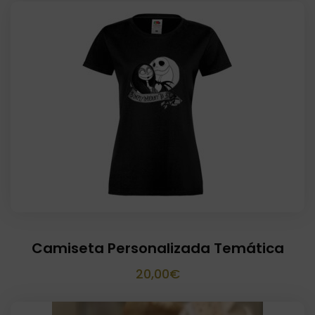
original
actual
era:
es:
15,00€.
13,00€.
Camiseta Personalizada Temática
20,00
€