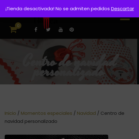
¡Tienda desactivada! No se admiten pedidos
Descartar
0
Centro de navidad
personalizado
Inicio
/
Momentos especiales
/
Navidad
/ Centro de
navidad personalizado