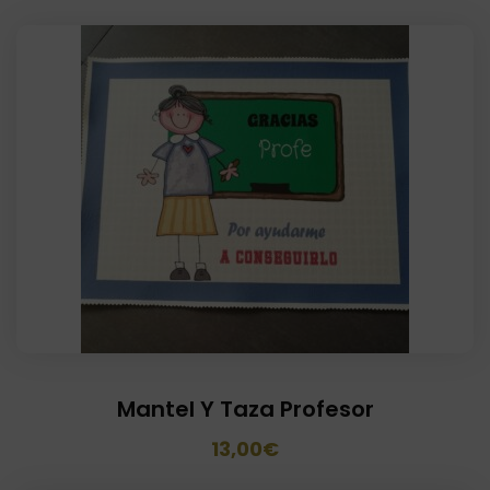
Mantel Y Taza Profesor
El
El
13,00
€
precio
precio