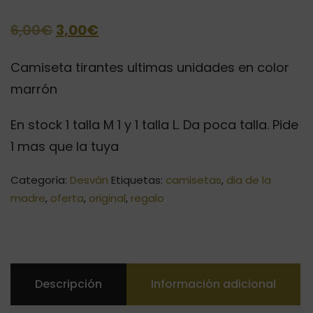
El
El
6,00
€
3,00
€
precio
precio
Camiseta tirantes ultimas unidades en color
original
actual
marrón
era:
es:
En stock 1 talla M 1 y 1 talla L. Da poca talla. Pide
6,00€.
3,00€.
1 mas que la tuya
Categoría:
Desván
Etiquetas:
camisetas
,
dia de la
madre
,
oferta
,
original
,
regalo
Descripción
Información adicional