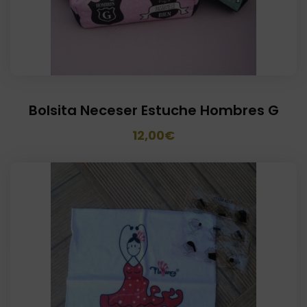
Bolsita Neceser Estuche Hombres G
El
El
12,00
€
precio
precio
original
actual
era:
es:
18,00€.
12,00€.