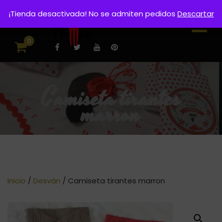
¡Tienda desactivada! No se admiten pedidos
Descartar
0
Camiseta tirantes
marron
Inicio
/
Desván
/ Camiseta tirantes marron