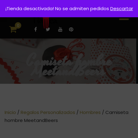
¡Tienda desactivada! No se admiten pedidos
Descartar
0
Camiseta hombre
MeetandBeers
Inicio
/
Regalos Personalizados
/
Hombres
/ Camiseta
hombre MeetandBeers