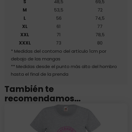
S
48,5
69,5
M
53,5
72
L
56
74,5
XL
61
77
XXL
71
78,5
XXXL
73
80
* Medidas del contorno del artículo 1cm por
debajo de las mangas
** Medidas desde el punto más alto del hombro
hasta el final de la prenda
También te
recomendamos…