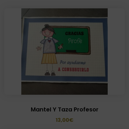
Mantel Y Taza Profesor
El
El
13,00
€
precio
precio