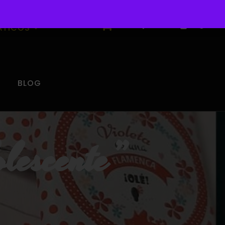
0
ÁTICOS
BLOG
lescente”