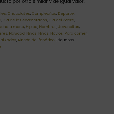
ucto por otro similar y de igual valor.
les
,
Chocolates
,
Cumpleaños
,
Deporte
,
e
,
Día de los enamorados
,
Día del Padre
,
echo a mano
,
Hipica
,
Hombres
,
Jovencitas
,
eres
,
Navidad
,
Niñas
,
Niños
,
Novios
,
Para comer
,
nalizados
,
Rincón del fanático
Etiquetas:
o