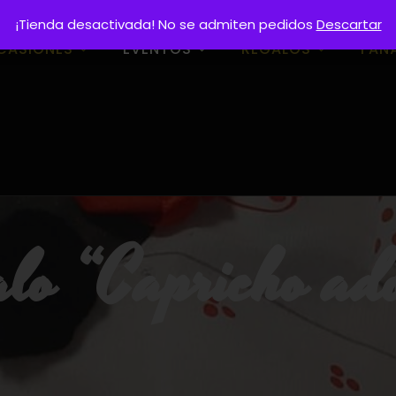
¡Tienda desactivada! No se admiten pedidos
Descartar
CASIONES
EVENTOS
REGALOS
FAN
alo “Capricho ado