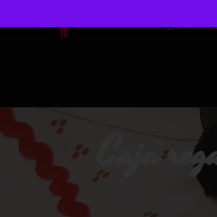
DIY
O
Caja reg