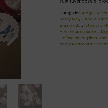
sustituyéndose el prod
Categorías:
Amigas
,
Anima
Desayunos
,
Día de la Madr
Enamorados
,
Fotografia
,
H
Momentos especiales
,
Muj
Profesoras
,
Regalos Perso
desayunoadomicilio
,
regal