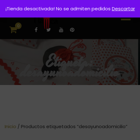
¡Tienda desactivada! No se admiten pedidos
Descartar
0
Etiqueta:
desayunoadomicilio
Inicio
/ Productos etiquetados “desayunoadomicilio”