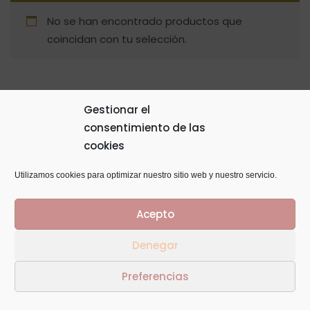
No se han encontrado productos que
coincidan con tu selección.
Gestionar el
consentimiento de las
© Copyright 2014
GTaracido
. Todos los derechos
cookies
reservados
Utilizamos cookies para optimizar nuestro sitio web y nuestro servicio.
Acepto
Denegar
Preferencias