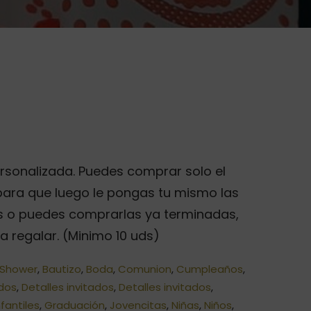
o
rsonalizada. Puedes comprar solo el
s:
 para que luego le pongas tu mismo las
e
s o puedes comprarlas ya terminadas,
a regalar. (Minimo 10 uds)
 Shower
,
Bautizo
,
Boda
,
Comunion
,
Cumpleaños
,
ados
,
Detalles invitados
,
Detalles invitados
,
fantiles
,
Graduación
,
Jovencitas
,
Niñas
,
Niños
,