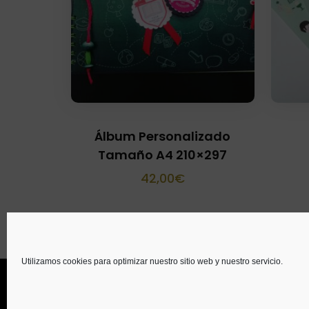
Álbum Personalizado
Tamaño A4 210×297
42,00
€
Utilizamos cookies para optimizar nuestro sitio web y nuestro servicio.
© Copyright 2014
GTaracido
. Todos los derecho