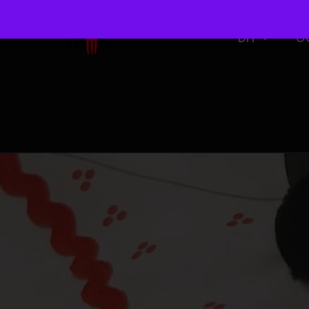
DIY
O