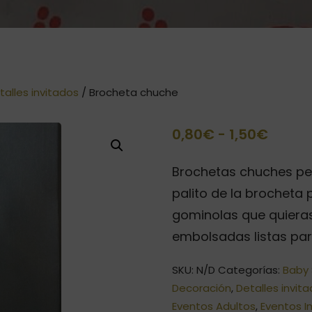
talles invitados
/ Brocheta chuche
Rang
0,80
€
-
1,50
€
de
Brochetas chuches pe
precio
palito de la brocheta
desd
gominolas que quiera
0,80€
embolsadas listas par
hasta
SKU:
N/D
Categorías:
Baby
1,50€
Decoración
,
Detalles invit
Eventos Adultos
,
Eventos In