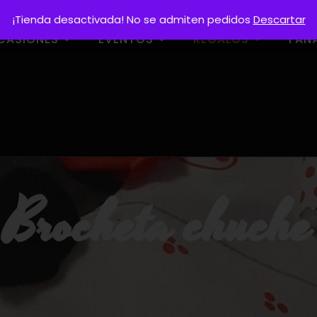
¡Tienda desactivada! No se admiten pedidos
Descartar
CASIONES
EVENTOS
REGALOS
FAN
Brocheta chuche