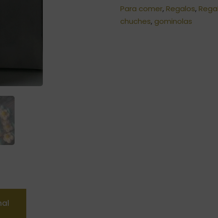
Para comer
,
Regalos
,
Rega
chuches
,
gominolas
nal