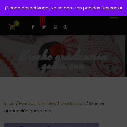
¡Tienda desactivada! No se admiten pedidos
Descartar
0
Broche graduación
goma eva
Inicio
/
Eventos Infantiles
/
Graduación
/ Broche
graduación goma eva