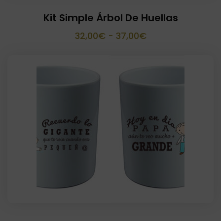
Kit Simple Árbol De Huellas
Rango
32,00
€
-
37,00
€
de
precios:
desde
32,00€
hasta
37,00€