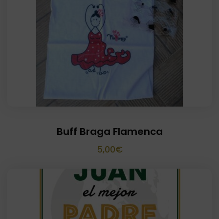
20,00€.
15,00€.
Buff Braga Flamenca
5,00
€