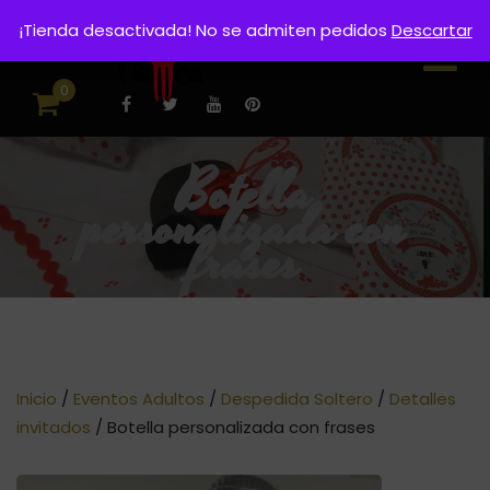
¡Tienda desactivada! No se admiten pedidos
Descartar
0
Botella
personalizada con
frases
Inicio
/
Eventos Adultos
/
Despedida Soltero
/
Detalles
invitados
/ Botella personalizada con frases