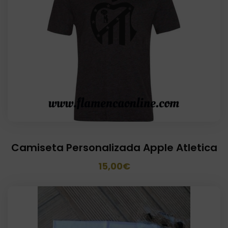
Camiseta Personalizada Apple Atletica
El
El
15,00
€
precio
precio
original
actual
era:
es: