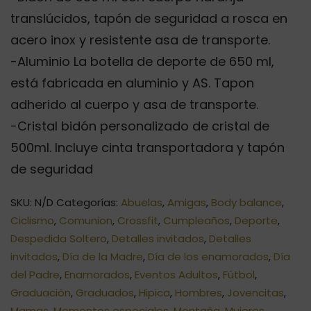
translúcidos, tapón de seguridad a rosca en
acero inox y resistente asa de transporte.
-Aluminio La botella de deporte de 650 ml,
está fabricada en aluminio y AS. Tapon
adherido al cuerpo y asa de transporte.
-Cristal bidón personalizado de cristal de
500ml. Incluye cinta transportadora y tapón
de seguridad
SKU:
N/D
Categorías:
Abuelas
,
Amigas
,
Body balance
,
Ciclismo
,
Comunion
,
Crossfit
,
Cumpleaños
,
Deporte
,
Despedida Soltero
,
Detalles invitados
,
Detalles
invitados
,
Día de la Madre
,
Día de los enamorados
,
Día
del Padre
,
Enamorados
,
Eventos Adultos
,
Fútbol
,
Graduación
,
Graduados
,
Hipica
,
Hombres
,
Jovencitas
,
Mamas
,
Momentos especiales
,
Montaña
,
Mujeres
,