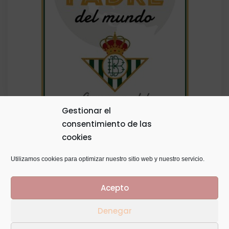
Gestionar el
consentimiento de las
Tarjeta Personalizada
cookies
5,00
€
Utilizamos cookies para optimizar nuestro sitio web y nuestro servicio.
Acepto
Denegar
© Copyright 2014
GTaracido
. Todos los derechos