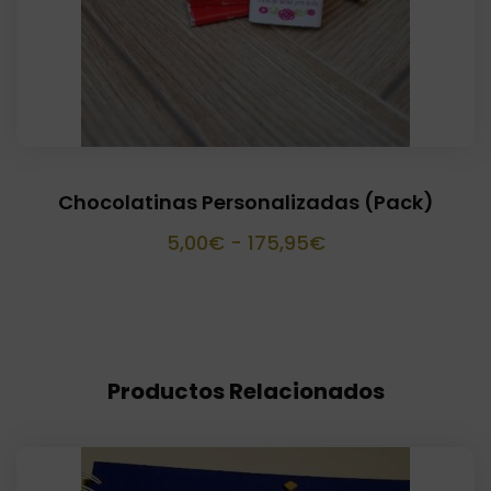
Chocolatinas Personalizadas (Pack)
Rango
5,00
€
-
175,95
€
de
precios:
desde
5,00€
Productos Relacionados
hasta
175,95€