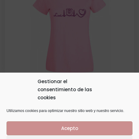
12,00€.
6,00€.
Gestionar el
consentimiento de las
Camiseta Personalizada
cookies
Rango
20,00
€
-
22,00
€
de
Utilizamos cookies para optimizar nuestro sitio web y nuestro servicio.
precios:
Acepto
desde