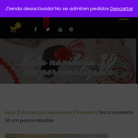
¡Tienda desactivada! No se admiten pedidos
Descartar
0
Bota navideña 30
cm personalizable
Inicio
/
Momentos especiales
/
Navidad
/ Bota navideña
30 cm personalizable