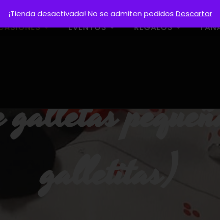
¡Tienda desactivada! No se admiten pedidos
Descartar
CASIONES
EVENTOS
REGALOS
FAN
 galletas pequ
galletitas)