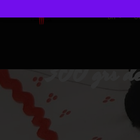
DIY
O
300 grs de