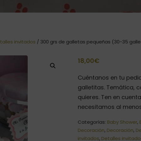
talles invitados
/ 300 grs de galletas pequeñas (30-35 galle
18,00
€
Cuéntanos en tu pedid
galletitas. Temática, c
quieres. Ten en cuent
necesitamos al menos 
Categorías:
Baby Shower
,
Decoración
,
Decoración
,
De
invitados
,
Detalles invitad