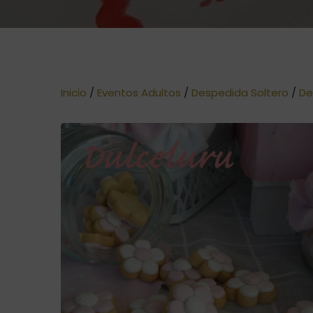
Inicio
/
Eventos Adultos
/
Despedida Soltero
/
De