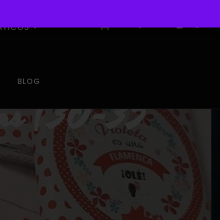
0
ÁTICOS
BLOG
eñas (30-35