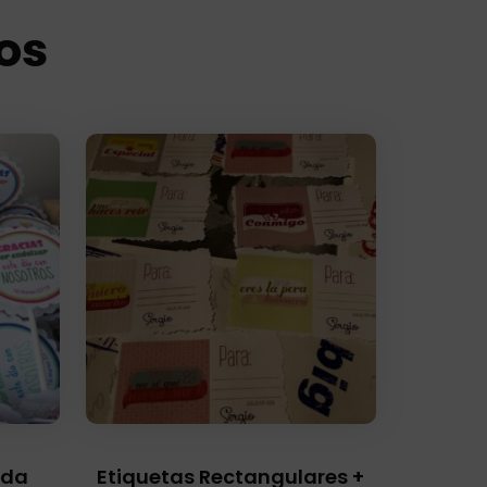
os
ada
Etiquetas Rectangulares +