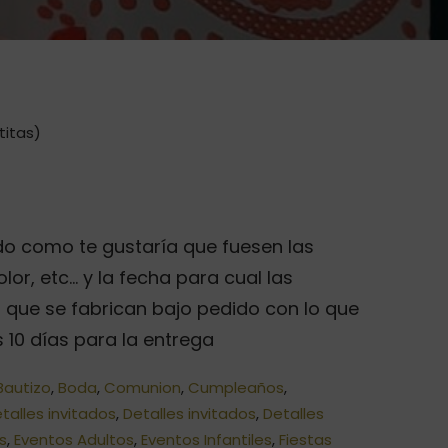
titas)
o como te gustaría que fuesen las
olor, etc… y la fecha para cual las
a que se fabrican bajo pedido con lo que
10 días para la entrega
Bautizo
,
Boda
,
Comunion
,
Cumpleaños
,
talles invitados
,
Detalles invitados
,
Detalles
os
,
Eventos Adultos
,
Eventos Infantiles
,
Fiestas