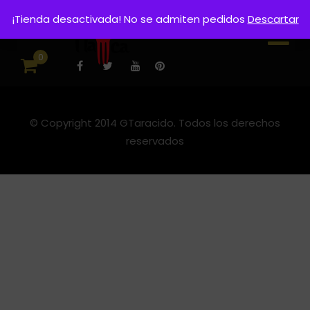
¡Tienda desactivada! No se admiten pedidos
Descartar
0
© Copyright 2014
GTaracido
. Todos los derechos
reservados