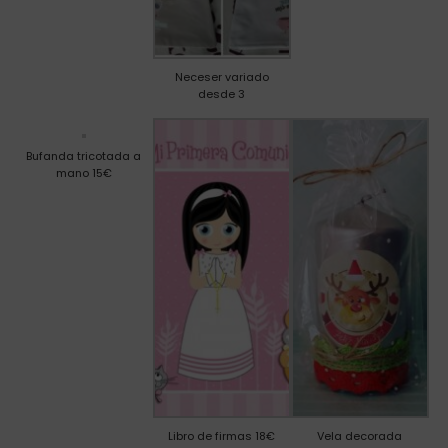
Neceser variado
desde 3
Bufanda tricotada a
mano 15€
Libro de firmas 18€
Vela decorada