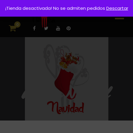
¡Tienda desactivada! No se admiten pedidos
Descartar
0
Regalos Navidad