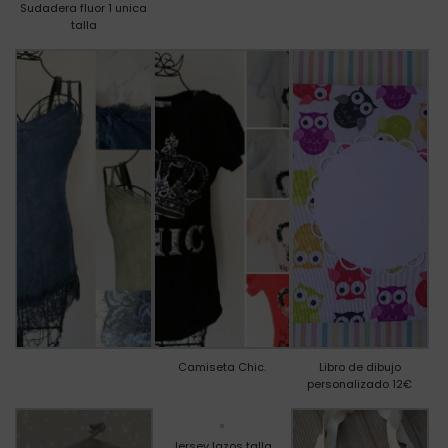
Sudadera fluor 1 unica
talla
Camiseta Chic.
Libro de dibujo
personalizado 12€
Jersey lazos talla