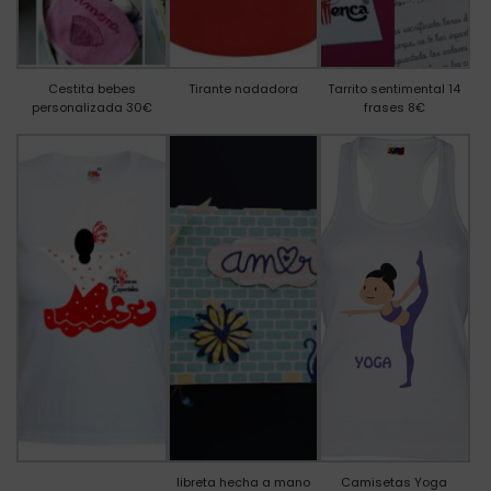
Cestita bebes
Tirante nadadora
Tarrito sentimental 14
personalizada 30€
frases 8€
libreta hecha a mano
Camisetas Yoga