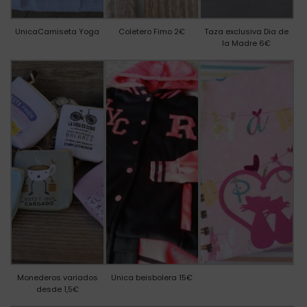
UnicaCamiseta Yoga
Coletero Fimo 2€
Taza exclusiva Dia de
la Madre 6€
Monederos variados
Unica beisbolera 15€
desde 1,5€