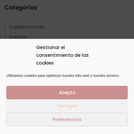
Categorías
Colaboraciones
Eventos
Noticias
Gestionar el
consentimiento de las
Novedades
cookies
Proyectos
Regalo
Utilizamos cookies para optimizar nuestro sitio web y nuestro servicio.
Acepto
Buscar
Denegar
Preferencias