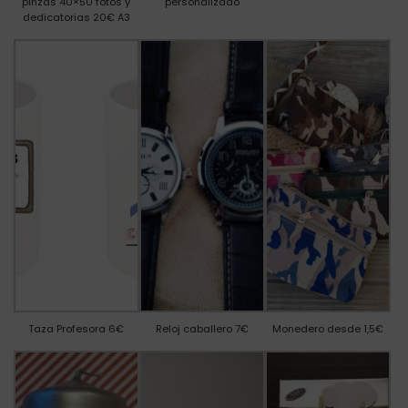
pinzas 40×50 fotos y
personalizado
dedicatorias 20€ A3
Taza Profesora 6€
Reloj caballero 7€
Monedero desde 1,5€