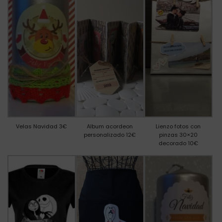
Velas Navidad 3€
Album acordeon
Lienzo fotos con
personalizado 12€
pinzas 30×20
decorado 10€