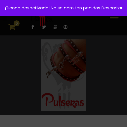
¡Tienda desactivada! No se admiten pedidos
Descartar
0
Pulseras