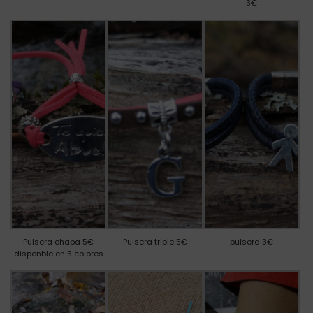
3€
Pulsera chapa 5€
Pulsera triple 5€
pulsera 3€
disponble en 5 colores