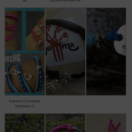
2€
adorno de bota 7€
Pulseras 3 imanes
Hombres G