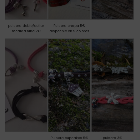
pulsera doble/collar
Pulsera chapa 5€
medida niña 2€
disponble en 5 colores
Pulsera cupcakes 5€
pulsera 3€