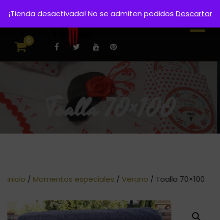
¡Tienda desactivada! No se admiten pedidos
Descartar
0
Toalla 70×100
Inicio
/
Momentos especiales
/
Verano
/ Toalla 70×100