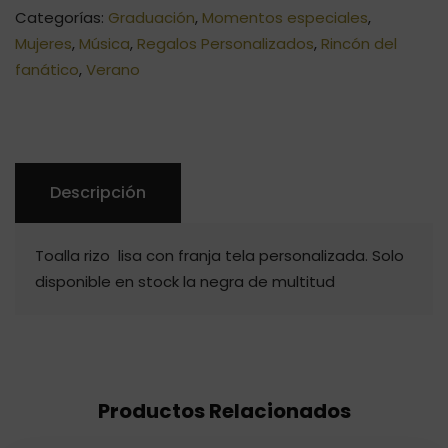
Categorías:
Graduación
,
Momentos especiales
,
27,00€.
21,00€.
Mujeres
,
Música
,
Regalos Personalizados
,
Rincón del
fanático
,
Verano
Descripción
Toalla rizo lisa con franja tela personalizada. Solo
disponible en stock la negra de multitud
Productos Relacionados