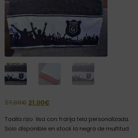
El
El
27,00
€
21,00
€
precio
precio
Toalla rizo lisa con franja tela personalizada.
original
actual
Solo disponible en stock la negra de multitud
era:
es: