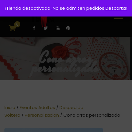
¡Tienda desactivada! No se admiten pedidos
Descartar
0
Cono arroz
personalizado
Inicio
/
Eventos Adultos
/
Despedida
Soltero
/
Personalizacion
/ Cono arroz personalizado