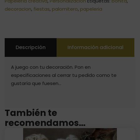
Papelería creativa
,
Personalizacion
Etiquetas:
bonita
,
decoracion
,
fiestas
,
palomitero
,
papeleria
Descripción
Información adicional
A juego con tu decoración. Pon en
especificaciones al cerrar tu pedido como te
gustaría que fuesen…
También te
recomendamos…