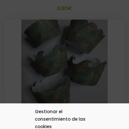
0,90
€
Gestionar el
consentimiento de las
Cápsula Cupcake Artesanal
cookies