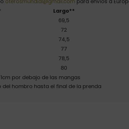
reo
oterosmundial@gmail.com
para envíos a Europ
*
Largo**
69,5
72
74,5
77
78,5
80
o 1cm por debajo de las mangas
 del hombro hasta el final de la prenda