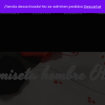
¡Tienda desactivada! No se admiten pedidos
Descartar
CASIONES
EVENTOS
REGALOS
FAN
miseta hombre Ot