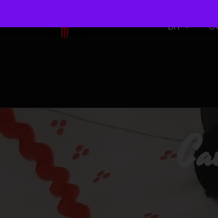
DIY
O
Ca