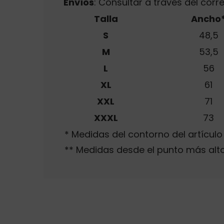
Envíos
: Consultar a través del cor
Talla
Ancho
S
48,5
M
53,5
L
56
XL
61
XXL
71
XXXL
73
* Medidas del contorno del artícul
** Medidas desde el punto más alto