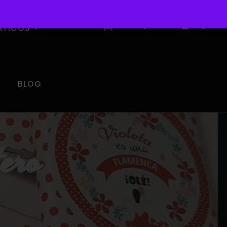
0
ÁTICOS
BLOG
ero