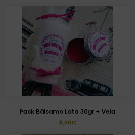
Pack Bálsamo Lata 30gr + Vela
El
El
8,00
€
precio
precio