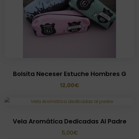
Bolsita Neceser Estuche Hombres G
El
El
12,00
€
precio
precio
original
actual
era:
es:
Vela Aromática Dedicadas Al Padre
18,00€.
12,00€.
5,00
€