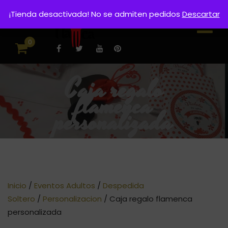
¡Tienda desactivada! No se admiten pedidos
Descartar
0
Caja regalo
flamenca
personalizada
Inicio
/
Eventos Adultos
/
Despedida
Soltero
/
Personalizacion
/ Caja regalo flamenca
personalizada