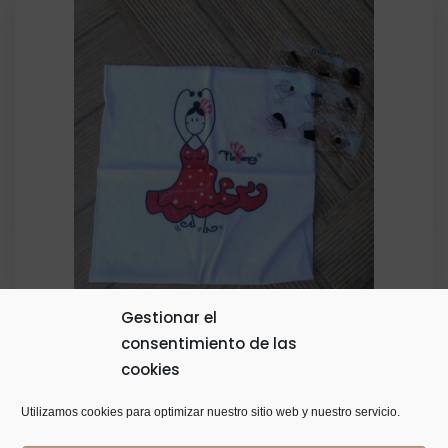
original
actual
era:
es:
10,00€.
8,00€.
Gestionar el
consentimiento de las
Buff Braga Flamenca
cookies
5,00
€
Utilizamos cookies para optimizar nuestro sitio web y nuestro servicio.