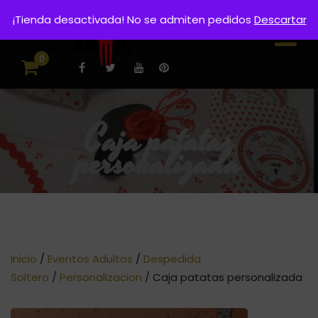
¡Tienda desactivada! No se admiten pedidos
Descartar
0
Caja patatas
personalizada
Inicio
/
Eventos Adultos
/
Despedida
Soltero
/
Personalizacion
/ Caja patatas personalizada