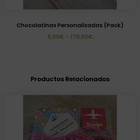
Chocolatinas Personalizadas (Pack)
Rango
5,00
€
-
175,95
€
de
precios:
desde
5,00€
Productos Relacionados
hasta
175,95€