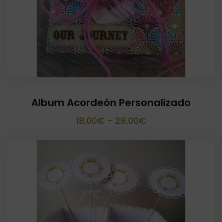
Album Acordeón Personalizado
Rango
18,00
€
-
28,00
€
de
precios:
desde
18,00€
hasta
28,00€