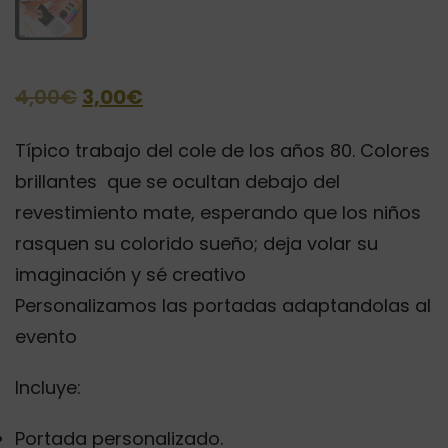
El
El
4,00
€
3,00
€
precio
precio
Típico trabajo del cole de los años 80. Colores
original
actual
brillantes que se ocultan debajo del
era:
es:
revestimiento mate, esperando que los niños
4,00€.
3,00€.
rasquen su colorido sueño; deja volar su
imaginación y sé creativo
Personalizamos las portadas adaptandolas al
evento
Incluye:
Portada personalizado.