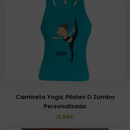
Camiseta Yoga, Pilates O Zumba
Personalizada
El
El
12,00
€
precio
precio