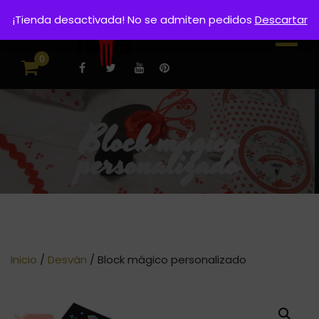
¡Tienda desactivada! No se admiten pedidos
Descartar
0
Block mágico
personalizado
Inicio
/
Desván
/ Block mágico personalizado