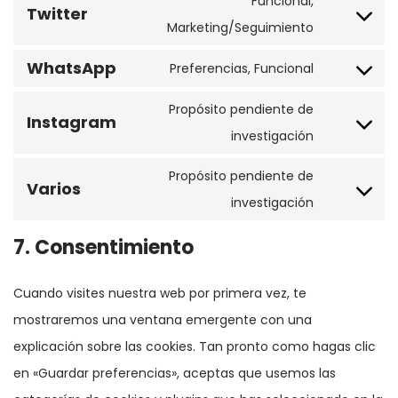
Funcional,
Twitter
service
Consent
Marketing/Seguimiento
facebook
to
WhatsApp
Preferencias, Funcional
service
Consent
twitter
to
Propósito pendiente de
Instagram
service
Consent
investigación
whatsapp
to
Propósito pendiente de
Varios
service
Consent
investigación
instagram
to
7. Consentimiento
service
varios
Cuando visites nuestra web por primera vez, te
mostraremos una ventana emergente con una
explicación sobre las cookies. Tan pronto como hagas clic
en «Guardar preferencias», aceptas que usemos las