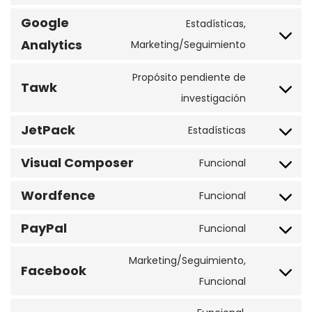
Consent
service
Google
to
Estadísticas,
elementor
service
Analytics
Consent
Marketing/Seguimiento
wordpress
to
Propósito pendiente de
Tawk
service
Consent
investigación
google-
to
analytics
JetPack
Estadísticas
service
Consent
tawk
Visual Composer
to
Funcional
Consent
service
Wordfence
to
Funcional
jetpack
Consent
service
PayPal
to
Funcional
visual-
Consent
service
composer
to
Marketing/Seguimiento,
wordfence
Facebook
service
Consent
Funcional
paypal
to