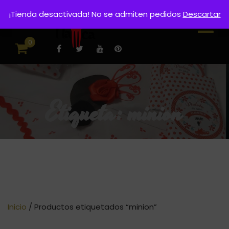
¡Tienda desactivada! No se admiten pedidos
Descartar
0
Etiqueta:
minion
Inicio
/ Productos etiquetados “minion”