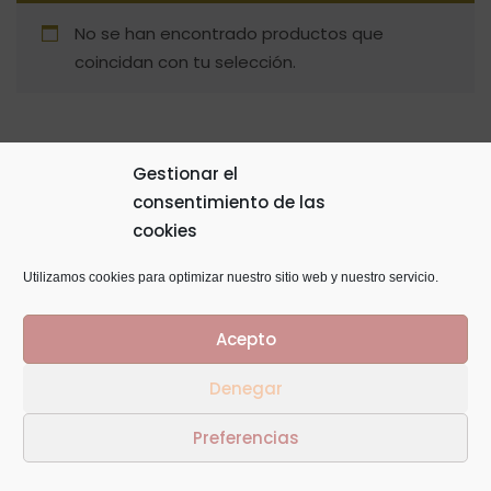
No se han encontrado productos que
coincidan con tu selección.
Gestionar el
consentimiento de las
© Copyright 2014
GTaracido
. Todos los derechos
cookies
reservados
Utilizamos cookies para optimizar nuestro sitio web y nuestro servicio.
Acepto
Denegar
Preferencias