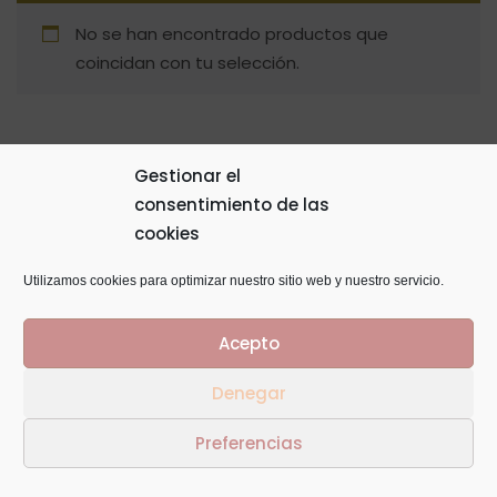
No se han encontrado productos que
coincidan con tu selección.
Gestionar el
consentimiento de las
© Copyright 2014
GTaracido
. Todos los derechos
cookies
reservados
Utilizamos cookies para optimizar nuestro sitio web y nuestro servicio.
Acepto
Denegar
Preferencias