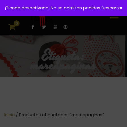
¡Tienda desactivada! No se admiten pedidos
Descartar
0
Etiqueta:
marcapaginas
Inicio
/ Productos etiquetados “marcapaginas”