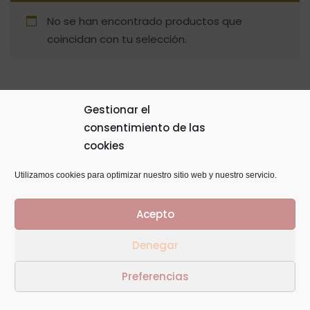
No se han encontrado productos que
coincidan con tu selección.
Gestionar el
consentimiento de las
© Copyright 2014
GTaracido
. Todos los derechos
cookies
reservados
Utilizamos cookies para optimizar nuestro sitio web y nuestro servicio.
Acepto
Denegar
Preferencias