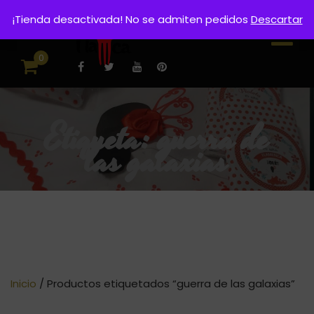
¡Tienda desactivada! No se admiten pedidos
Descartar
0
Etiqueta:
guerra de
las galaxias
Inicio
/ Productos etiquetados “guerra de las galaxias”