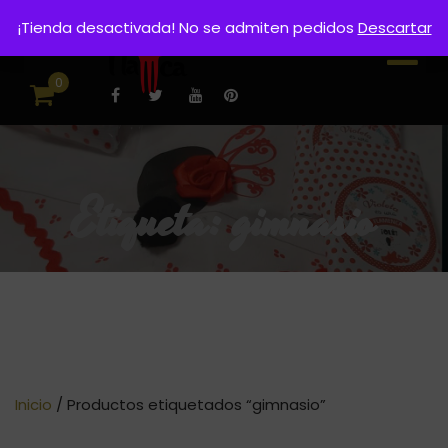
¡Tienda desactivada! No se admiten pedidos
Descartar
0
Etiqueta:
gimnasio
Inicio
/ Productos etiquetados “gimnasio”