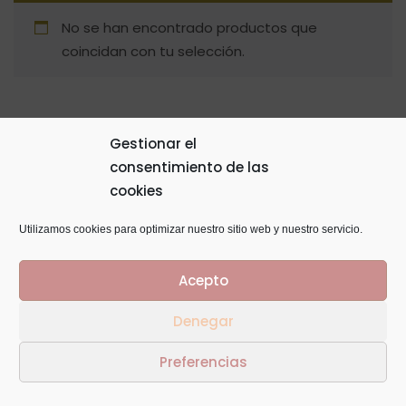
No se han encontrado productos que
coincidan con tu selección.
Gestionar el
consentimiento de las
© Copyright 2014
GTaracido
. Todos los derechos
cookies
reservados
Utilizamos cookies para optimizar nuestro sitio web y nuestro servicio.
Acepto
Denegar
Preferencias