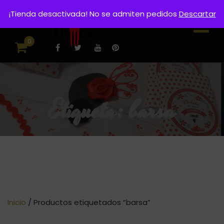
¡Tienda desactivada! No se admiten pedidos
Descartar
0
Etiqueta:
barsa
Inicio
/ Productos etiquetados “barsa”