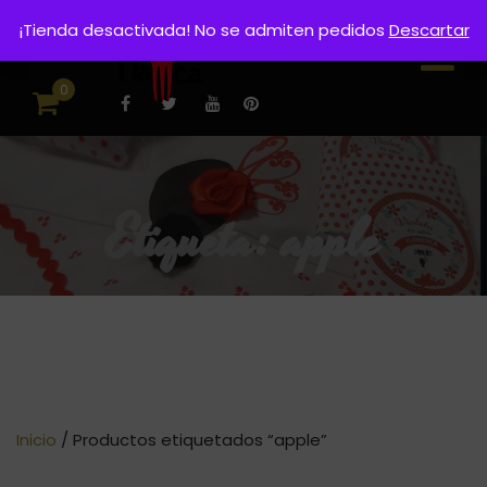
¡Tienda desactivada! No se admiten pedidos
Descartar
0
Etiqueta:
apple
Inicio
/ Productos etiquetados “apple”