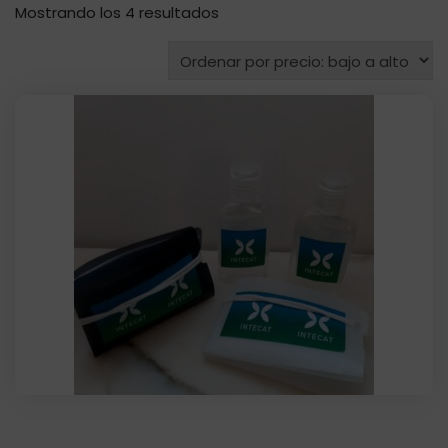
Ordenado
Mostrando los 4 resultados
por
precio:
bajo
a
alto
SalvaMascarillas Acetato personalizada