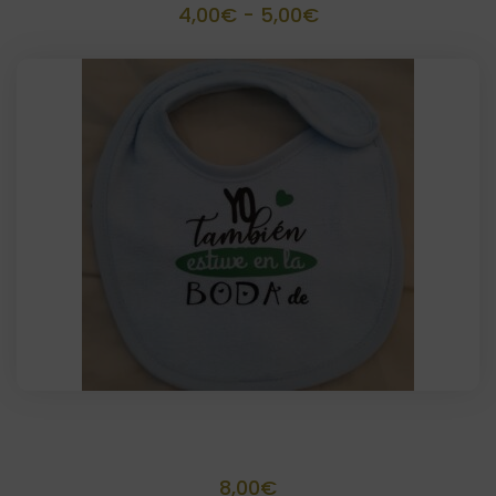
Rango
4,00
€
-
5,00
€
de
precios:
desde
4,00€
hasta
5,00€
Babero Personalizado
8,00
€