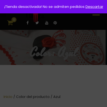
¡Tienda desactivada! No se admiten pedidos
Descartar
0
Color:
Azul
Inicio
/ Color del producto / Azul